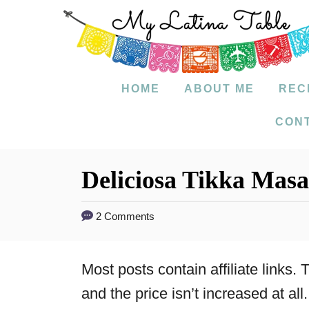
S
k
i
p
HOME
ABOUT ME
REC
t
CON
o
C
Deliciosa Tikka Masa
o
n
2 Comments
t
e
Most posts contain affiliate links
n
and the price isn’t increased at all.
t