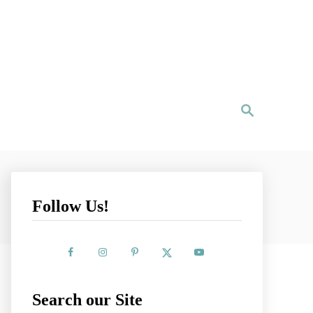
S
e
a
r
c
h
Follow Us!
Search our Site