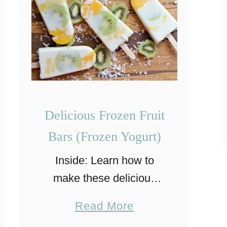
Delicious Frozen Fruit
Bars (Frozen Yogurt)
Inside: Learn how to
make these delicious
frozen fruit bars using
a
Read More
frozen yogurt and fresh
b