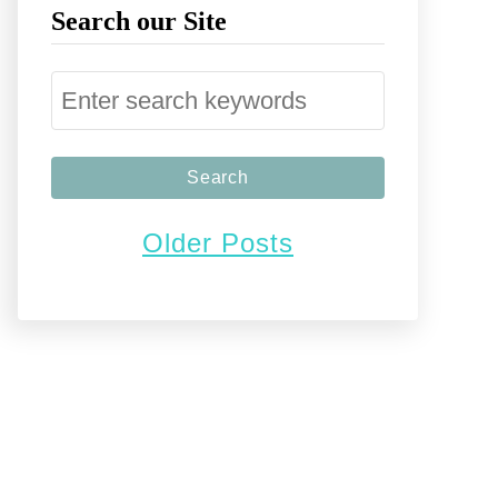
Search our Site
S
e
a
r
Older Posts
c
h
f
o
r
: