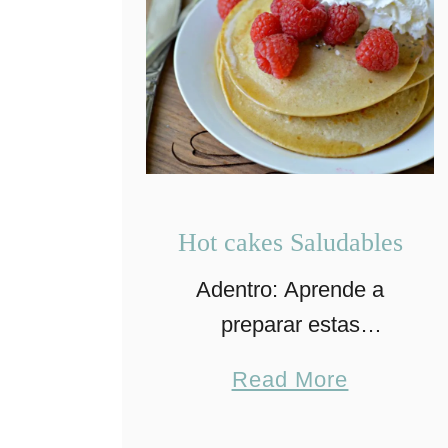
Hot cakes Saludables
Adentro: Aprende a
preparar estas
deliciosas panquecas
a
Read More
ideales para los
b
desayunos de los niños,