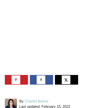
A
By
Charbel Barker
P
u
Last updated:
February 15, 2022