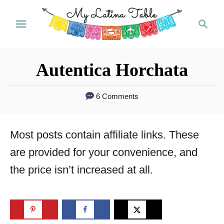
S
S
k
e
a
i
r
p
Autentica Horchata
c
t
h
6 Comments
o
C
Most posts contain affiliate links. These
o
are provided for your convenience, and
n
the price isn’t increased at all.
t
e
n
t