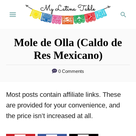
S
S
k
e
a
i
r
p
Mole de Olla (Caldo de
c
t
h
Res Mexicano)
o
C
0 Comments
o
n
Most posts contain affiliate links. These
t
are provided for your convenience, and
e
the price isn’t increased at all.
n
t