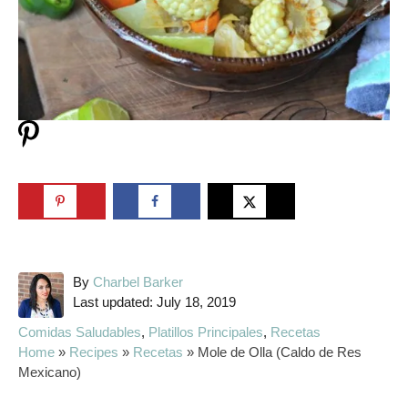
A
By
Charbel Barker
P
u
Last updated:
July 18, 2019
o
t
C
Comidas Saludables
,
Platillos Principales
,
Recetas
s
h
a
Home
»
Recipes
»
Recetas
»
Mole de Olla (Caldo de Res
t
o
t
Mexicano)
e
r
e
d