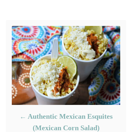
g
o
o
Post navigation
n
r
i
e
s
Authentic Mexican Esquites
(Mexican Corn Salad)