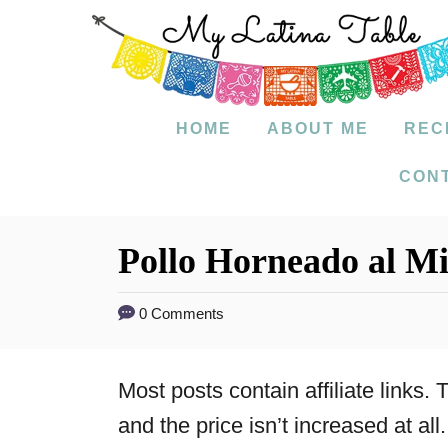
S
k
i
p
HOME
ABOUT ME
REC
t
CON
o
C
Pollo Horneado al Mi
o
n
0 Comments
t
e
Most posts contain affiliate links
n
and the price isn’t increased at all.
t