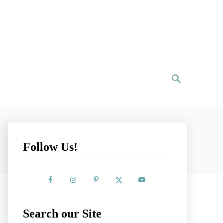
S
e
a
r
c
h
Follow Us!
Search our Site