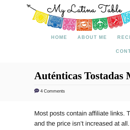
S
k
i
p
HOME
ABOUT ME
REC
t
CON
o
C
Auténticas Tostadas 
o
n
4 Comments
t
e
Most posts contain affiliate links
n
and the price isn’t increased at all.
t