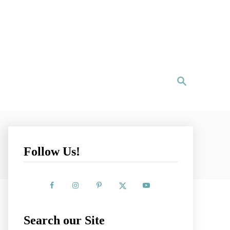
S
e
a
r
c
h
Follow Us!
Search our Site