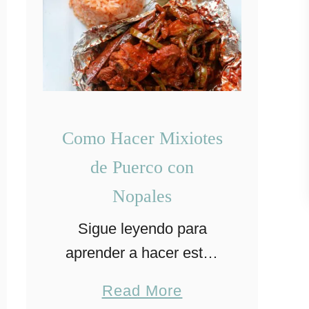
Como Hacer Mixiotes
de Puerco con
Nopales
Sigue leyendo para
aprender a hacer estos
ricos mixiotes de puerco
a
Read More
con nopales que son