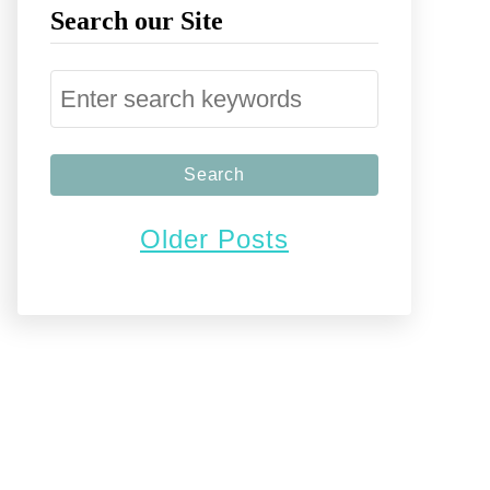
Search our Site
S
e
a
r
Older Posts
c
h
f
o
r
: