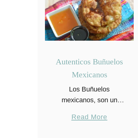
Autenticos Buñuelos
Mexicanos
Los Buñuelos
mexicanos, son un
postre o golosina muy
a
Read More
crujiente y bañado en
b
algún tipo de miel y