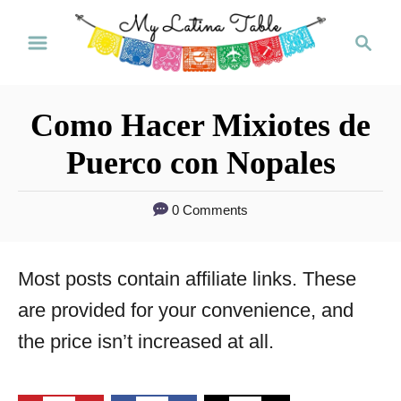
S
S
k
e
a
i
r
p
Como Hacer Mixiotes de
c
t
h
Puerco con Nopales
o
C
0 Comments
o
n
Most posts contain affiliate links. These
t
are provided for your convenience, and
e
the price isn’t increased at all.
n
t