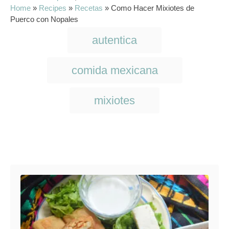
s
h
a
Home
»
Recipes
»
Recetas
»
Como Hacer Mixiotes de
t
o
t
Puerco con Nopales
e
r
e
T
d
autentica
g
o
a
o
n
r
g
comida mexicana
i
s
e
s
mixiotes
Post navigation