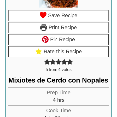
Save Recipe
Print Recipe
Pin Recipe
Rate this Recipe
5
from
4
votes
Mixiotes de Cerdo con Nopales
Prep Time
h
4
hrs
o
Cook Time
u