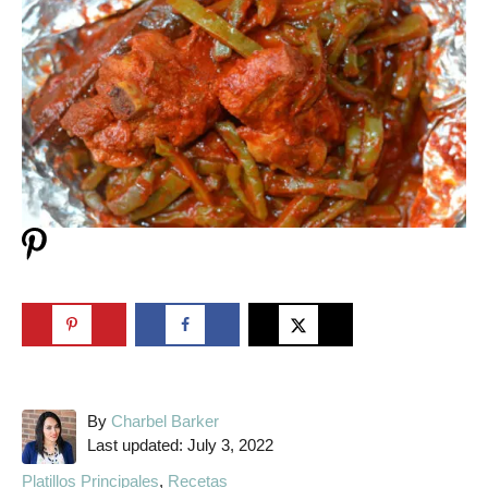
A
By
Charbel Barker
P
u
Last updated:
July 3, 2022
o
t
C
Platillos Principales
,
Recetas