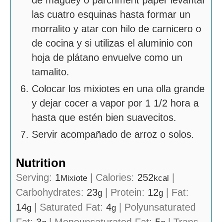
las cuatro esquinas hasta formar un
morralito y atar con hilo de carnicero o
de cocina y si utilizas el aluminio con
hoja de plátano envuelve como un
tamalito.
Colocar los mixiotes en una olla grande
y dejar cocer a vapor por 1 1/2 hora a
hasta que estén bien suavecitos.
Servir acompañado de arroz o solos.
Nutrition
Serving:
1
|
Calories:
252
|
Mixiote
kcal
Carbohydrates:
23
|
Protein:
12
|
Fat:
g
g
14
|
Saturated Fat:
4
|
Polyunsaturated
g
g