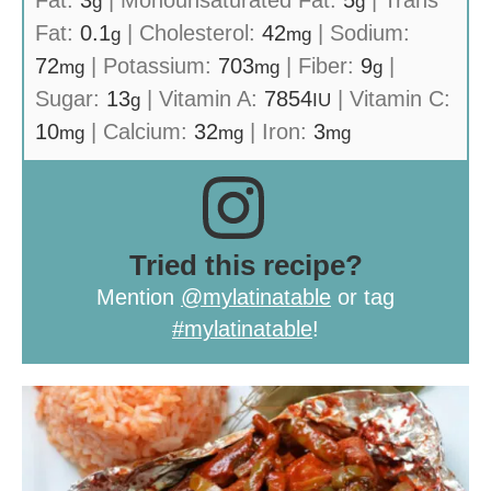
Fat:
3
|
Monounsaturated Fat:
5
|
Trans
g
g
Fat:
0.1
|
Cholesterol:
42
|
Sodium:
g
mg
72
|
Potassium:
703
|
Fiber:
9
|
mg
mg
g
Sugar:
13
|
Vitamin A:
7854
|
Vitamin C:
g
IU
10
|
Calcium:
32
|
Iron:
3
mg
mg
mg
Tried this recipe?
Mention
@mylatinatable
or tag
#mylatinatable
!